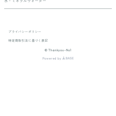
お惣菜
カレー
水・ミネラルウォーター
鍋
ハンバーグ
唐揚げ
プライバシーポリシー
特定商取引法に基づく表記
お肉
© Thankyou-No1
Powered by
ピザ・その他
ごはんのお供